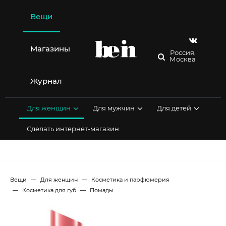
Перейти
к
Вещи
содержимому
Магазины
Россия,
Москва
Журнал
Для женщин
Для мужчин
Для детей
Сделать интернет-магазин
Вещи
Для женщин
Косметика и парфюмерия
Косметика для губ
Помады