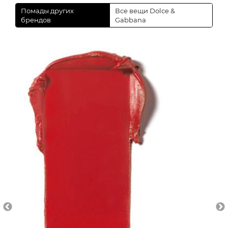
Помады других
Все вещи Dolce &
брендов
Gabbana