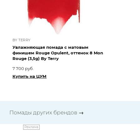
BY TERRY
BY
Увлажняющая помада с матовым
Ув
финишем Rouge Opulent, оттенок 8 Mon
фи
Rouge (3,5g) By Terry
Co
7 700 руб.
7 
Купить на ЦУМ
Ку
Помады других брендов
→
Реклама