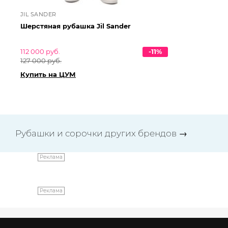
JIL SANDER
JI
Шерстяная рубашка Jil Sander
Хл
112 000 руб.
-11%
87 
127 000 руб.
99 
Купить на ЦУМ
Ку
Рубашки и сорочки других брендов
→
Реклама
Реклама