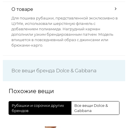
О товаре
Для пошива рубашки, представленной эксклюзивно в
ЦУМе, использовали шерстяную фланель с
добавлением полиамида. Нагрудный карман
дополнили узким брендированным патчем. Модель
впишется в повседневный образ с джинсами или
брюками-карго.
Все вещи бренда Dolce & Gabbana
Похожие вещи
Рубашки и сорочки других
Все вещи Dolce &
брендов
Gabbana