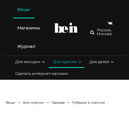
Перейти
к
Вещи
содержимому
Магазины
Россия,
Москва
Журнал
Для женщин
Для мужчин
Для детей
Сделать интернет-магазин
Вещи
Для мужчин
Одежда
Рубашки и сорочки