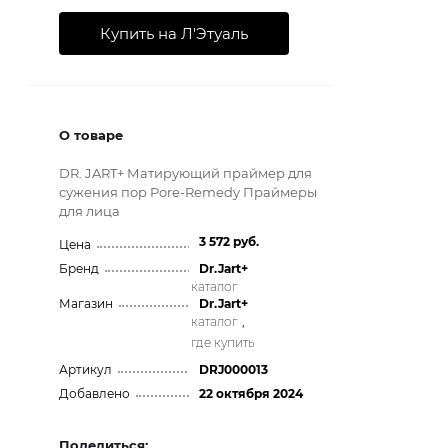
Купить на Л'Этуаль
О товаре
DR. JART+ Матирующий праймер для
сужения пор Pore-Remedy Праймеры
для лица
3 572 руб.
Цена
Бренд
Dr.Jart+
каталог
Магазин
Dr.Jart+
каталог
,
где купить
Артикул
DRJ000013
Добавлено
22 октября 2024
Поделиться: