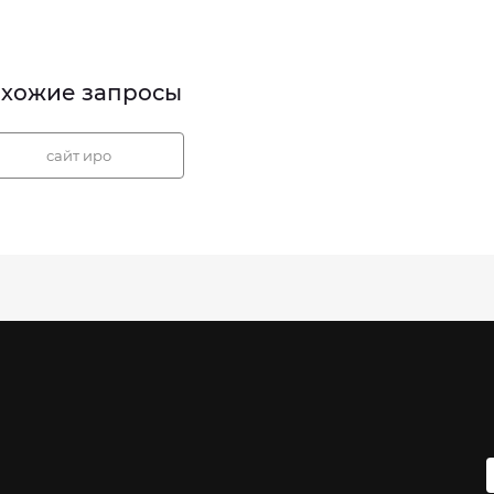
хожие запросы
сайт иро