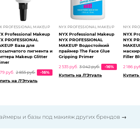
X PROFESSIONAL MAKEUP
NYX PROFESSIONAL MAKEUP
NYX PR
X Professional Makeup
NYX Professional Makeup
NYX Pr
X PROFESSIONAL
NYX PROFESSIONAL
NYX PR
KEUP База для
MAKEUP Водостойкий
MAKEUP
ссыпчатого пигмента и
праймер The Face Glue
маскир
ра Makeup Glitter
Gripping Primer
Filler B
imer
2 535 руб.
3 042 руб.
-16%
2 186 ру
379 руб.
2 855 руб.
-16%
Купить на Л'Этуаль
Купить 
пить на Л'Этуаль
аймеры и базы под макияж других брендов
→