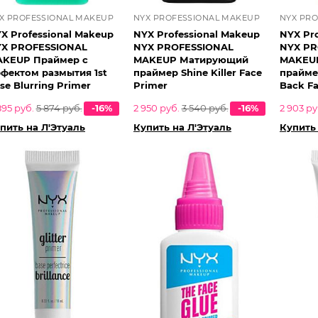
X PROFESSIONAL MAKEUP
NYX PROFESSIONAL MAKEUP
NYX PR
X Professional Makeup
NYX Professional Makeup
NYX Pr
X PROFESSIONAL
NYX PROFESSIONAL
NYX PR
KEUP Праймер с
MAKEUP Матирующий
MAKEU
фектом размытия 1st
праймер Shine Killer Face
прайме
se Blurring Primer
Primer
Back Fa
895 руб.
5 874 руб.
-16%
2 950 руб.
3 540 руб.
-16%
2 903 ру
пить на Л'Этуаль
Купить на Л'Этуаль
Купить 