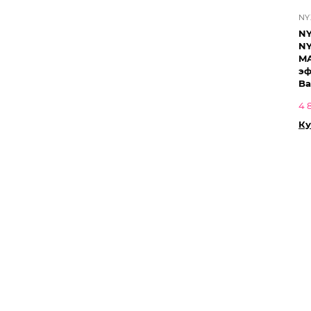
NY
NY
NY
MA
эф
Ba
4 
Ку