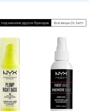
 под макияж других брендов
Все вещи Dr.Jart+