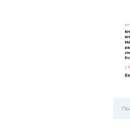
NY
NY
NY
MA
ра
глитте
Pr
2 
Ку
Пр