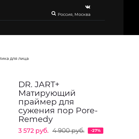
Россия, Москва
тика для лица
DR. JART+
Матирующий
праймер для
сужения пор Pore-
Remedy
3 572 руб.
4 900 руб.
-27%