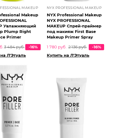
OFESSIONAL MAKEUP
NYX PROFESSIONAL MAKEUP
ofessional Makeup
NYX Professional Makeup
OFESSIONAL
NYX PROFESSIONAL
P Увлажняющий
MAKEUP Спрей-праймер
р Plump Right
под макияж First Base
ce Primer
Makeup Primer Spray
б.
3 484 руб.
-16%
1 780 руб.
2 136 руб.
-16%
на Л'Этуаль
Купить на Л'Этуаль