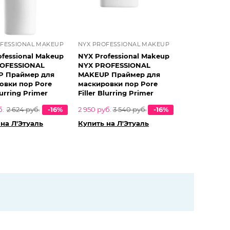
OFESSIONAL MAKEUP
NYX PROFESSIONAL MAKEUP
ofessional Makeup
NYX Professional Makeup
OFESSIONAL
NYX PROFESSIONAL
 Праймер для
MAKEUP Праймер для
овки пор Pore
маскировки пор Pore
lurring Primer
Filler Blurring Primer
б.
2 624 руб.
-16%
2 950 руб.
3 540 руб.
-16%
на Л'Этуаль
Купить на Л'Этуаль