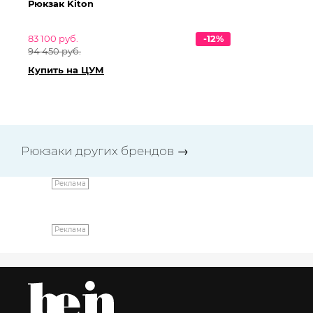
Рюкзак Kiton
Рю
83 100 руб.
-12%
83 
94 450 руб.
94
Купить на ЦУМ
Ку
Рюкзаки других брендов
→
Реклама
Реклама