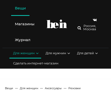
Перейти
к
Вещи
содержимому
Магазины
Россия,
Москва
Журнал
Для женщин
Для мужчин
Для детей
Сделать интернет-магазин
Вещи
Для женщин
Аксессуары
Рюкзаки