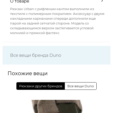
О товаре
Рюкзак Urban с рифленым кантом выполнили из
текстиля с полимерным покрытием. Аксессуар с двумя
накладными карманами спереди дополнили еще
парой на задней сетчатой стороне. Модель со
складывающимся верхом застегивается угловой
молнией и пряжкой фастекс.
Все вещи бренда Duno
Похожие вещи
Рюкзаки других брендов
Все вещи Duno