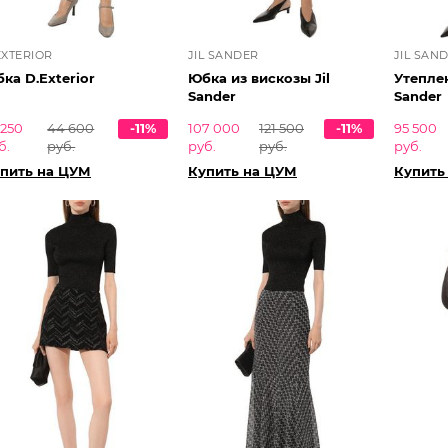
EXTERIOR
JIL SANDER
JIL SAN
ка D.Exterior
Юбка из вискозы Jil
Утеплен
Sander
Sander
 250
44 600
-11%
107 000
121 500
-11%
95 500
б.
руб.
руб.
руб.
руб.
пить на ЦУМ
Купить на ЦУМ
Купить