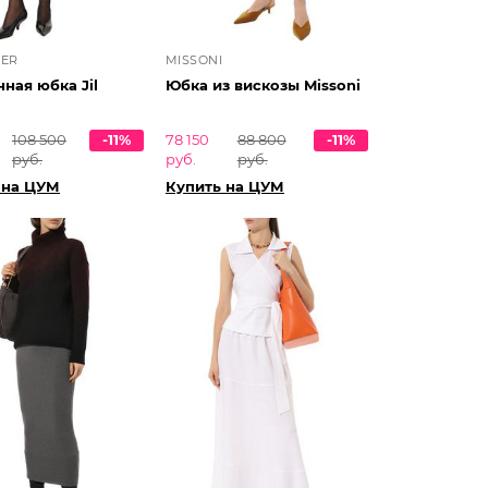
DER
MISSONI
ная юбка Jil
Юбка из вискозы Missoni
108 500
-11%
78 150
88 800
-11%
руб.
руб.
руб.
 на ЦУМ
Купить на ЦУМ