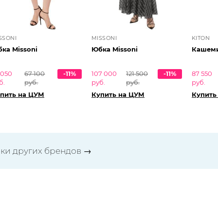
SSONI
MISSONI
KITON
ка Missoni
Юбка Missoni
Кашеми
 050
67 100
-11%
107 000
121 500
-11%
87 550
б.
руб.
руб.
руб.
руб.
пить на ЦУМ
Купить на ЦУМ
Купить
ки других брендов
→