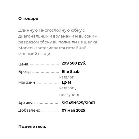
О товаре
Длинную многослойную юбку с
диагональными воланами и высоким
разрезом сбоку выполнили из шелка.
Модель застегивается потайной
молнией сзади.
299 500 руб.
Цена
Бренд
Elie Saab
каталог
Магазин
ЦУМ
каталог
,
где купить
Артикул
SK145NS25/SI001
Добавлено
07 мая 2025
Поделиться: