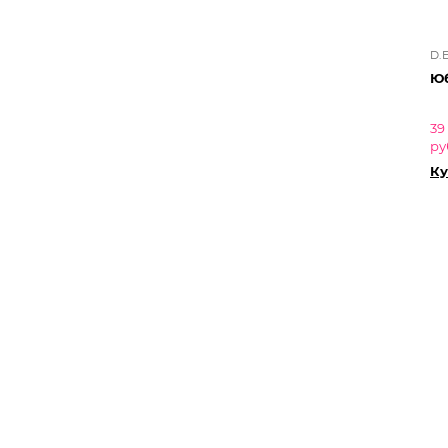
D.
Юб
39
ру
Ку