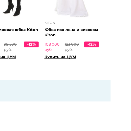
KITON
ровая юбка Kiton
Юбка изо льна и вискозы
Kiton
99 500
-12%
108 000
123 000
-12%
руб.
руб.
руб.
 на ЦУМ
Купить на ЦУМ