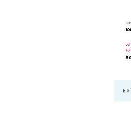
MI
Юб
59
ру
Ку
Юб