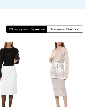
Юбки других брендов
Все вещи Elie Saab