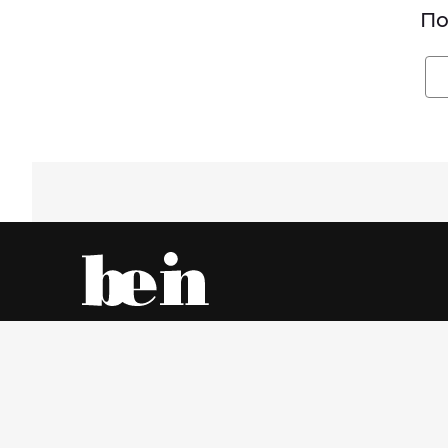
По
Все об одежде – онлайн и в магазинах города
Четверг, 6 Август 2026 г.
© www.be-in.ru. 2006 – 2026