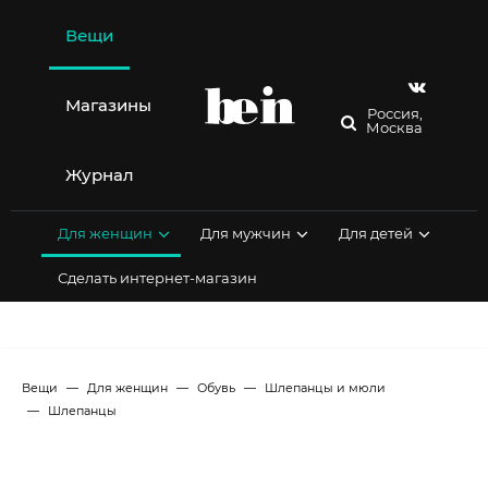
Перейти
к
Вещи
содержимому
Магазины
Россия,
Москва
Журнал
Для женщин
Для мужчин
Для детей
Сделать интернет-магазин
Вещи
Для женщин
Обувь
Шлепанцы и мюли
Шлепанцы