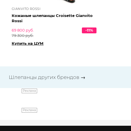
GIANVITO ROSSI
GI
Кожаные шлепанцы Croisette Gianvito
Ко
Rossi
69 800 руб.
-11%
83 
79 300 руб.
94
Купить на ЦУМ
Ку
Шлепанцы других брендов
→
Реклама
Реклама