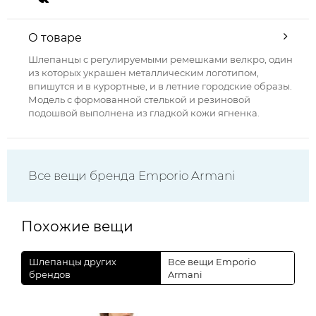
О товаре
Шлепанцы с регулируемыми ремешками велкро, один
из которых украшен металлическим логотипом,
впишутся и в курортные, и в летние городские образы.
Модель с формованной стелькой и резиновой
подошвой выполнена из гладкой кожи ягненка.
Все вещи бренда Emporio Armani
Похожие вещи
Шлепанцы других
Все вещи Emporio
брендов
Armani