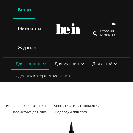
Перейти
к
Вещи
содержимому
Магазины
Россия,
Москва
Журнал
Для женщин
Для мужчин
Для детей
Сделать интернет-магазин
Вещи
Для женщин
Косметика и парфюмерия
Косметика для глаз
Подводки для глаз