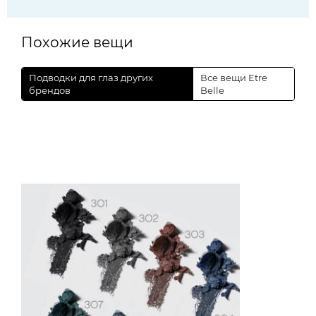
Похожие вещи
Подводки для глаз других
Все вещи Etre
брендов
Belle