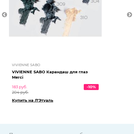
VIVIENNE SABO
VI
VIVIENNE SABO Карандаш для глаз
VI
Merci
Fr
183 руб.
-10%
631
204 руб.
70
Купить на Л'Этуаль
Ку