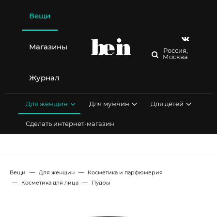
Перейти
к
Вещи
содержимому
Магазины
Россия,
Москва
Журнал
Для женщин
Для мужчин
Для детей
Сделать интернет-магазин
Вещи
Для женщин
Косметика и парфюмерия
Косметика для лица
Пудры