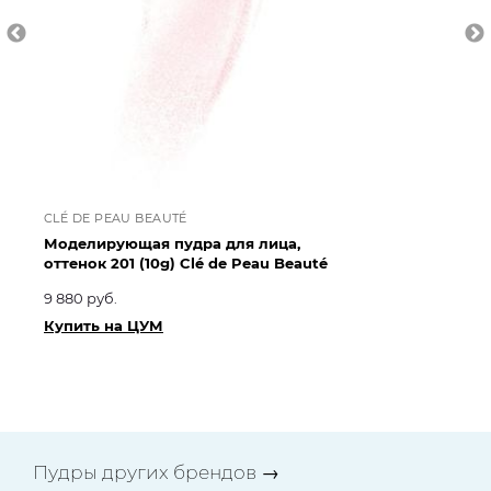
CLÉ DE PEAU BEAUTÉ
CL
Моделирующая пудра для лица,
Мо
оттенок 201 (10g) Clé de Peau Beauté
от
9 880 руб.
9 
Купить на ЦУМ
Ку
Пудры других брендов
→