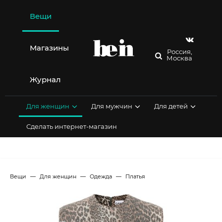
Перейти
к
Вещи
содержимому
Магазины
Россия,
Москва
Журнал
Для женщин
Для мужчин
Для детей
Сделать интернет-магазин
Вещи
Для женщин
Одежда
Платья