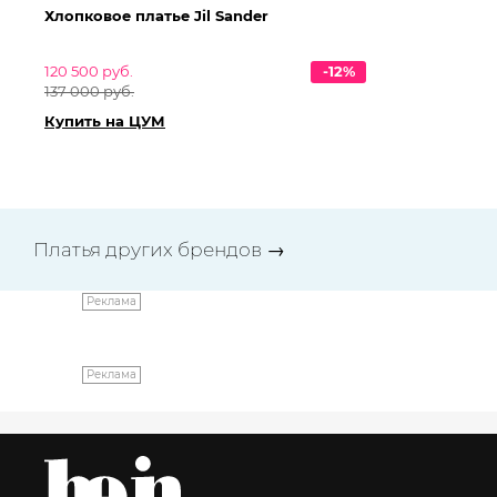
Хлопковое платье Jil Sander
Пл
120 500 руб.
-12%
26
137 000 руб.
29
Купить на ЦУМ
Ку
Платья других брендов
→
Реклама
Реклама