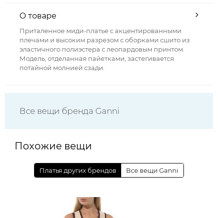
О товаре
Приталенное миди-платье с акцентированными
плечами и высоким разрезом с оборками сшито из
эластичного полиэстера с леопардовым принтом.
Модель, отделанная пайетками, застегивается
потайной молнией сзади.
Все вещи бренда Ganni
Похожие вещи
Платья других брендов
Все вещи Ganni