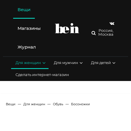
Перейти
к
Вещи
содержимому
Магазины
Россия,
Москва
Журнал
Для женщин
Для мужчин
Для детей
Сделать интернет-магазин
Вещи
Для женщин
Обувь
Босоножки