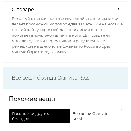
О товаре
Бежевый оттенок, почти сливающийся с цветом кожи,
делает босоножки Portofino едва заметными на ногах, а
тонкий каблук средней для этой линии высоты
помогает визуально удлинить ноги. Для создания
модели с узкими перемычкой и регулируемым
ремешком на щиколотке Джанвито Росси выбрал
мягкую бархатистую замшу.
Все вещи бренда Gianvito Rossi
Похожие вещи
Босоножки других
Все вещи Gianvito
брендов
Rossi