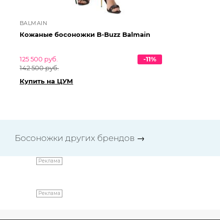
BALMAIN
DS
Кожаные босоножки B-Buzz Balmain
Ко
Ds
125 500 руб.
-11%
97 
142 500 руб.
Ку
Купить на ЦУМ
Босоножки других брендов
→
Реклама
Реклама