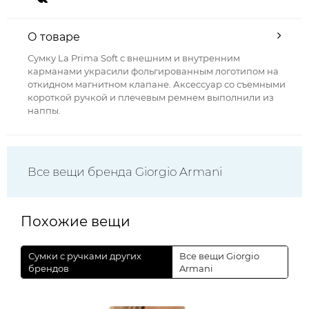
О товаре
Сумку La Prima Soft с внешним и внутренним
карманами украсили фольгированным логотипом на
откидном магнитном клапане. Аксессуар со съемными
короткой ручкой и плечевым ремнем выполнили из
наппы.
Все вещи бренда Giorgio Armani
Похожие вещи
Сумки с ручками других
Все вещи Giorgio
брендов
Armani