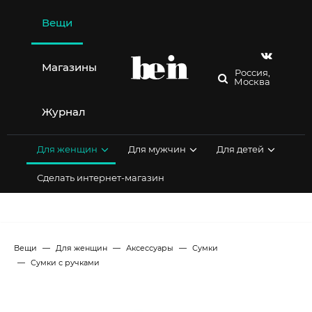
Перейти
к
Вещи
содержимому
Магазины
Россия,
Москва
Журнал
Для женщин
Для мужчин
Для детей
Сделать интернет-магазин
Вещи
Для женщин
Аксессуары
Сумки
Сумки с ручками