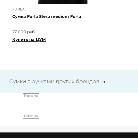
FURLA
GI
Сумка Furla Sfera medium Furla
Су
27 000 руб.
175
199
Купить на ЦУМ
Ку
Сумки с ручками других брендов
→
Реклама
Реклама