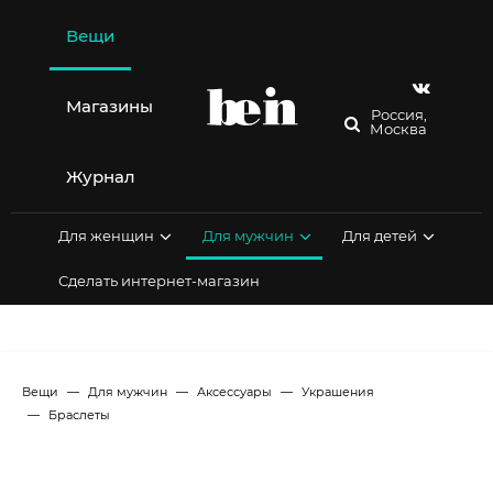
Перейти
к
Вещи
содержимому
Магазины
Россия,
Москва
Журнал
Для женщин
Для мужчин
Для детей
Сделать интернет-магазин
Вещи
Для мужчин
Аксессуары
Украшения
Браслеты