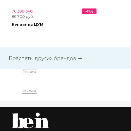
76 300 руб.
-11%
54 
86 700 руб.
61 
Купить на ЦУМ
Ку
Браслеты других брендов
→
Реклама
Реклама