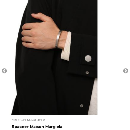
MAISON MARGIELA
LA
Браслет Maison Margiela
Ко