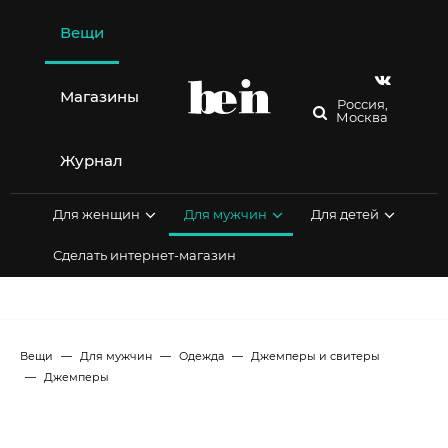
Перейти
к
Вещи
содержимому
Магазины
Россия,
Москва
Журнал
Для женщин
Для мужчин
Для детей
Сделать интернет-магазин
Вещи
Для мужчин
Одежда
Джемперы и свитеры
Джемперы