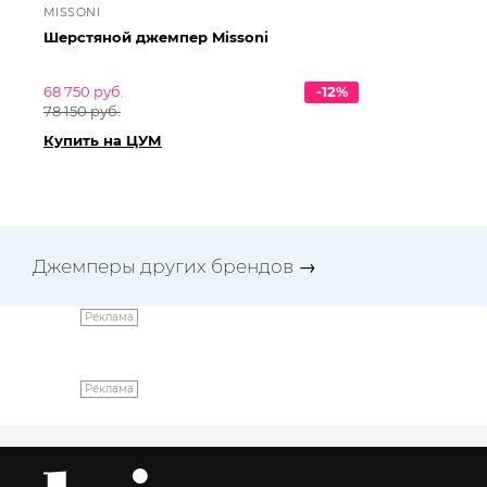
MISSONI
MI
Шерстяной джемпер Missoni
Ше
68 750 руб.
-12%
68
78 150 руб.
78 
Купить на ЦУМ
Ку
Джемперы других брендов
→
Реклама
Реклама