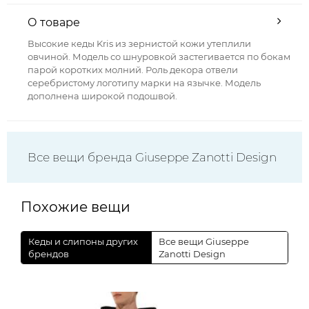
О товаре
Высокие кеды Kris из зернистой кожи утеплили
овчиной. Модель со шнуровкой застегивается по бокам
парой коротких молний. Роль декора отвели
серебристому логотипу марки на язычке. Модель
дополнена широкой подошвой.
Все вещи бренда Giuseppe Zanotti Design
Похожие вещи
Кеды и слипоны других
Все вещи Giuseppe
брендов
Zanotti Design