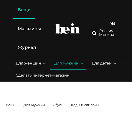
Перейти
к
Вещи
содержимому
Магазины
Россия,
Москва
Журнал
Для женщин
Для мужчин
Для детей
Сделать интернет-магазин
Вещи
Для мужчин
Обувь
Кеды и слипоны