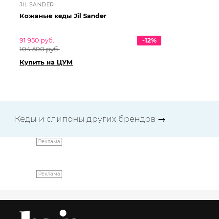
JIL SANDER
JI
Кожаные кеды Jil Sander
Ко
91 950 руб.
-12%
91 
104 500 руб.
10
Купить на ЦУМ
Ку
Кеды и слипоны других брендов
→
Реклама
Реклама