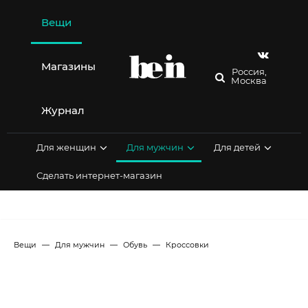
Перейти
к
Вещи
содержимому
Магазины
Россия,
Москва
Журнал
Для женщин
Для мужчин
Для детей
Сделать интернет-магазин
Вещи
Для мужчин
Обувь
Кроссовки