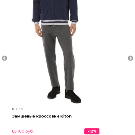
KITON
KI
Замшевые кроссовки Kiton
Те
83 100 руб.
-12%
63