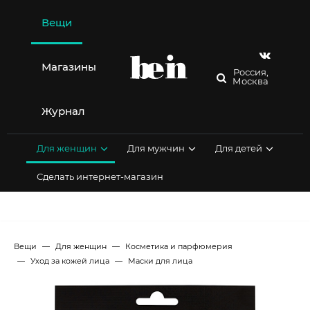
Перейти
к
Вещи
содержимому
Магазины
Россия,
Москва
Журнал
Для женщин
Для мужчин
Для детей
Сделать интернет-магазин
Вещи
Для женщин
Косметика и парфюмерия
Уход за кожей лица
Маски для лица