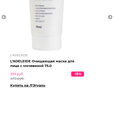
L'ADELEIDE
UR
L'ADELEIDE Очищающая маска для
UR
лица с мочевиной 75.0
ма
399 руб.
-15%
1 7
470 руб.
2 0
Купить на Л'Этуаль
Ку