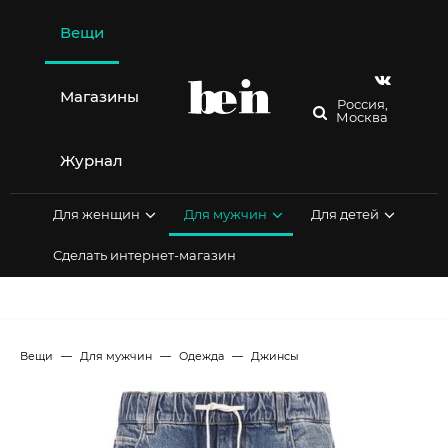
Перейти
к
Вещи
содержимому
Магазины
Россия,
Москва
Журнал
Для женщин
Для мужчин
Для детей
Сделать интернет-магазин
Вещи
Для мужчин
Одежда
Джинсы