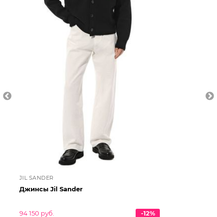
JIL SANDER
JI
Джинсы Jil Sander
Дж
94 150 руб.
-12%
84 