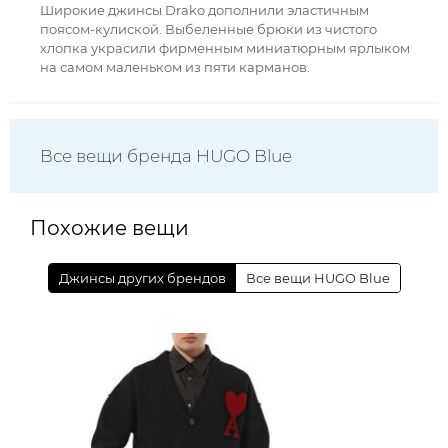
Широкие джинсы Drako дополнили эластичным
поясом-кулиской. Выбеленные брюки из чистого
хлопка украсили фирменным миниатюрным ярлыком
на самом маленьком из пяти карманов.
Все вещи бренда HUGO Blue
Похожие вещи
Джинсы других брендов
Все вещи HUGO Blue