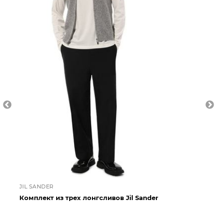
JIL SANDER
JI
Комплект из трех лонгсливов Jil Sander
Ко