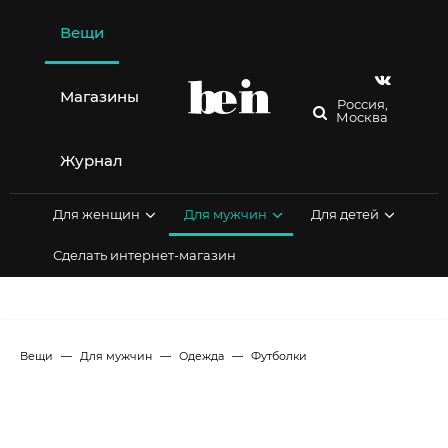
Перейти
к
Вещи
содержимому
Магазины
Россия,
Москва
Журнал
Для женщин
Для мужчин
Для детей
Сделать интернет-магазин
Вещи
Для мужчин
Одежда
Футболки