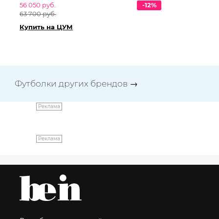
56 050 руб.
-12%
49
63 700 руб.
57
Купить на ЦУМ
Ку
Футболки других брендов
→
Реклама
Реклама