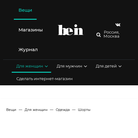
Перейти
к
Вещи
содержимому
Магазины
Россия,
Москва
Журнал
Для женщин
Для мужчин
Для детей
Сделать интернет-магазин
Вещи
Для женщин
Одежда
Шорты