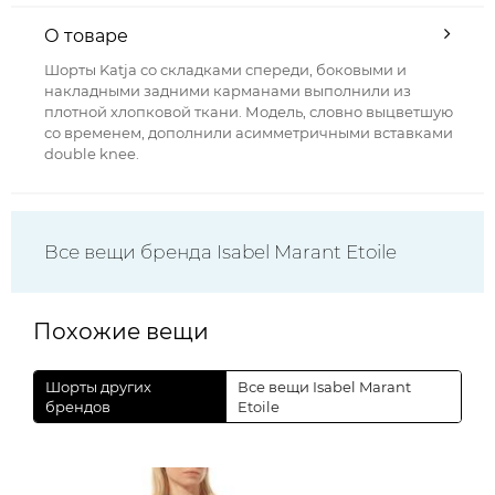
О товаре
Шорты Katja со складками спереди, боковыми и
накладными задними карманами выполнили из
плотной хлопковой ткани. Модель, словно выцветшую
со временем, дополнили асимметричными вставками
double knee.
Все вещи бренда Isabel Marant Etoile
Похожие вещи
Шорты других
Все вещи Isabel Marant
брендов
Etoile