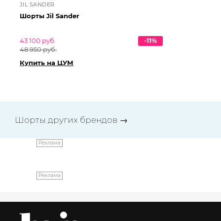
JIL SANDER
DI
Шорты Jil Sander
Хл
43 100 руб.
-11%
97
48 950 руб.
111
Купить на ЦУМ
Ку
Шорты других брендов
→
Реклама
Реклама