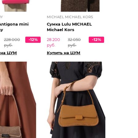
HY
MICHAEL MICHAEL KORS
Antigona mini
Сумка Lulu MICHAEL
hy
Michael Kors
228 000
-12%
28 200
32 050
-12%
руб.
руб.
руб.
 на ЦУМ
Купить на ЦУМ