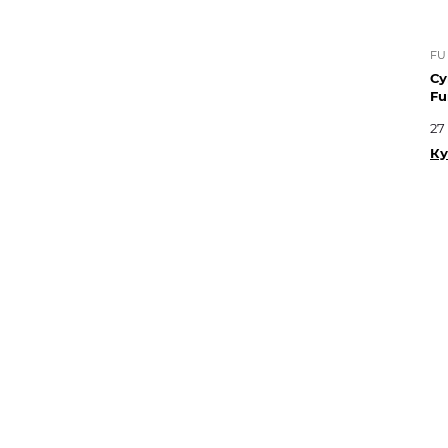
FU
Су
Fu
27
Ку