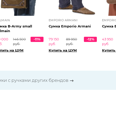
LMAIN
EMPORIO ARMANI
EMPORI
мка B-Army small
Сумка Emporio Armani
Сумка 
lmain
9 000
146 500
-11%
79 150
89 950
-12%
43 950
б.
руб.
руб.
руб.
руб.
пить на ЦУМ
Купить на ЦУМ
Купить
мки с ручками других брендов
→