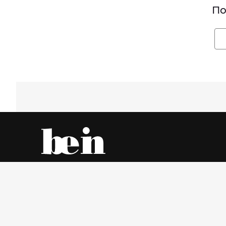
По
Все об одежде – онлайн и в магазинах города
Воскресенье, 9 Август 2026 г.
© www.be-in.ru. 2006 – 2026