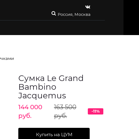
Россия, Москва
учками
Сумка Le Grand
Bambino
Jacquemus
144 000
163 500
-11%
руб.
руб.
Купить на ЦУМ