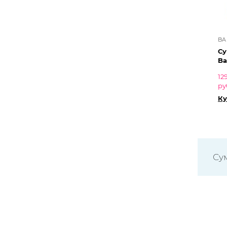
BA
Су
Ba
12
ру
Ку
Су