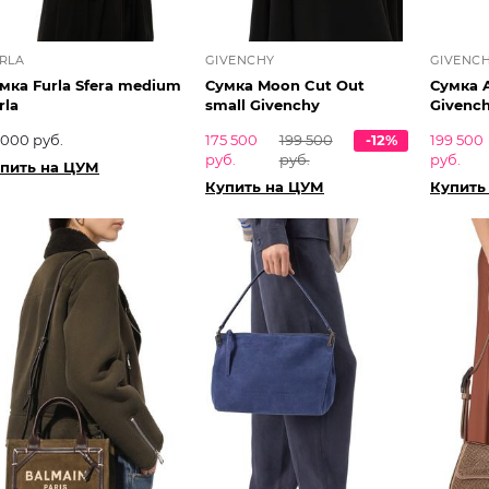
RLA
GIVENCHY
GIVENC
мка Furla Sfera medium
Сумка Moon Cut Out
Сумка 
rla
small Givenchy
Givenc
 000 руб.
175 500
199 500
-12%
199 500
руб.
руб.
руб.
пить на ЦУМ
Купить на ЦУМ
Купить