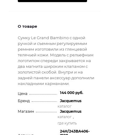
О товаре
Сумку Le Grand Bambino с одной
ручкой и съемным регулируемым
ремнем изготовили из глянцевой
телячьей кожи. Модель с рельефным
логотипом спереди закрывается на
два магнита широким клапаном с
золотистой скобой. Внутри и на
задней панели аксессуар дополнили
накладными карманами.
144 000 руб.
Цена
Бренд
Jacquemus
каталог
Магазин
Jacquemus
каталог
,
где купить
24H/243BA406-