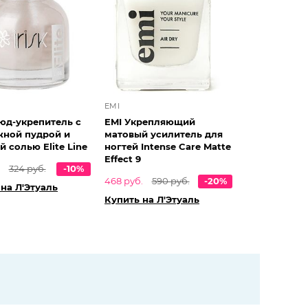
EMI
Нюд-укрепитель с
EMI Укрепляющий
ной пудрой и
матовый усилитель для
 солью Elite Line
ногтей Intense Care Matte
Effect 9
324 руб.
-10%
468 руб.
590 руб.
-20%
на Л'Этуаль
Купить на Л'Этуаль