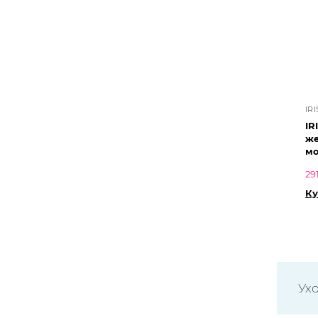
IR
IR
же
мо
29
Ку
Ух