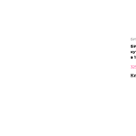
Б
Б
ку
в 1
32
Ку