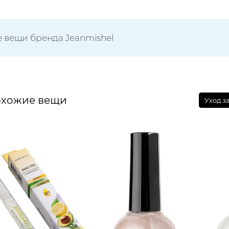
е вещи бренда Jeanmishel
хожие вещи
Уход з