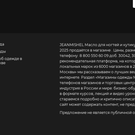
да
JEANMISHEL Масло для ногтей и кутикул
2025 продаётся в магазине . Цены, раз
нды
телефону:
8 800 550 60 09 доб. 30042, 3
об одежде в
рекомендательная платформа, на которо
кве
локальных марок из 6000 магазинов в 2
Москвы
» мы рассказываем о лучших ве
интернете. Раздел «
Магазины одежды 
телефонов магазинов и торговых центров. BE IN OPEN – это журнал о том, как устроена
индустрия в России и мире:
бизнес-обучение в моде д
в формате курсов, лекций и видео урок
стараемся подробно и критично описат
сайт может содержать контент, не пред
Предложение не является публичной о