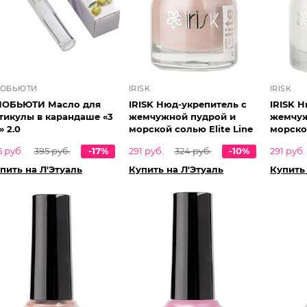
ИОБЬЮТИ
IRISK
IRISK
ИОБЬЮТИ Масло для
IRISK Нюд-укрепитель с
IRISK 
тикулы в карандаше «3
жемчужной пудрой и
жемчуж
» 2.0
морской солью Elite Line
морской
5 руб.
395 руб.
-17%
291 руб.
324 руб.
-10%
291 руб.
пить на Л'Этуаль
Купить на Л'Этуаль
Купить 