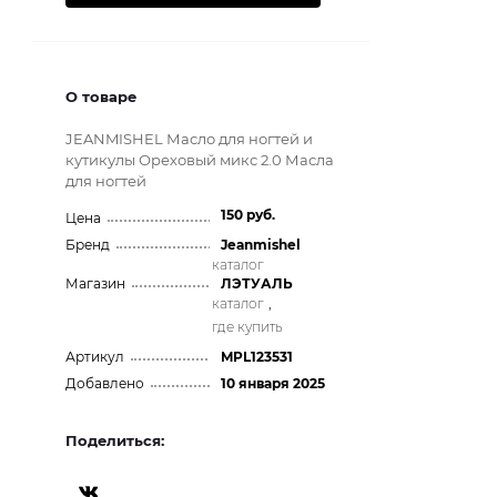
О товаре
JEANMISHEL Масло для ногтей и
кутикулы Ореховый микс 2.0 Масла
для ногтей
150 руб.
Цена
Бренд
Jeanmishel
каталог
Магазин
ЛЭТУАЛЬ
каталог
,
где купить
Артикул
MPL123531
Добавлено
10 января 2025
Поделиться: