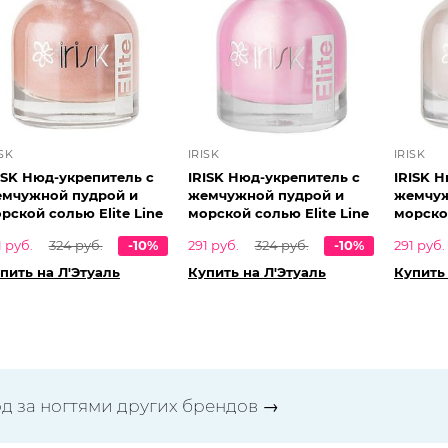
ISK
IRISK
IRISK
ISK Нюд-укрепитель с
IRISK Нюд-укрепитель с
IRISK 
мчужной пудрой и
жемчужной пудрой и
жемчуж
рской солью Elite Line
морской солью Elite Line
морской
1 руб.
324 руб.
-10%
291 руб.
324 руб.
-10%
291 руб.
пить на Л'Этуаль
Купить на Л'Этуаль
Купить 
од за ногтями других брендов
→