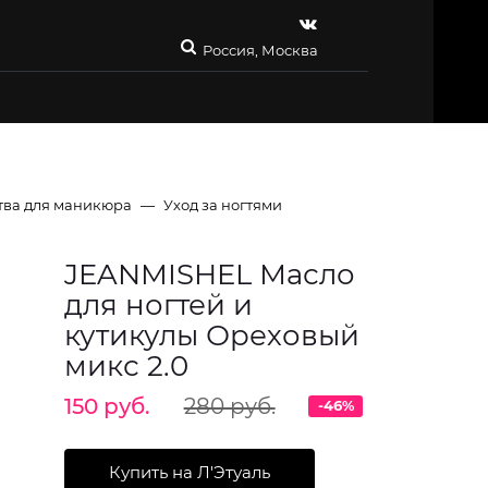
Россия, Москва
тва для маникюра
Уход за ногтями
JEANMISHEL Масло
для ногтей и
кутикулы Ореховый
микс 2.0
150 руб.
280 руб.
-46%
Купить на Л'Этуаль