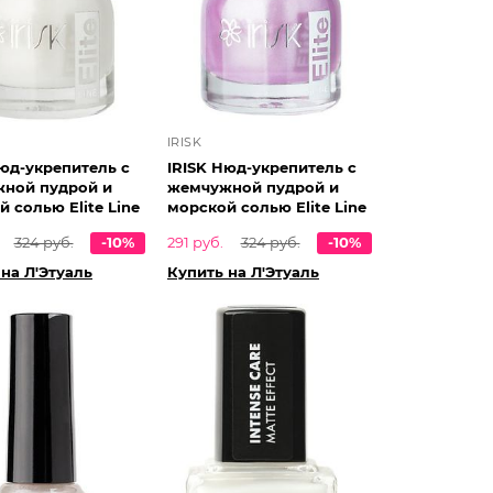
IRISK
Нюд-укрепитель с
IRISK Нюд-укрепитель с
ной пудрой и
жемчужной пудрой и
 солью Elite Line
морской солью Elite Line
324 руб.
-10%
291 руб.
324 руб.
-10%
на Л'Этуаль
Купить на Л'Этуаль