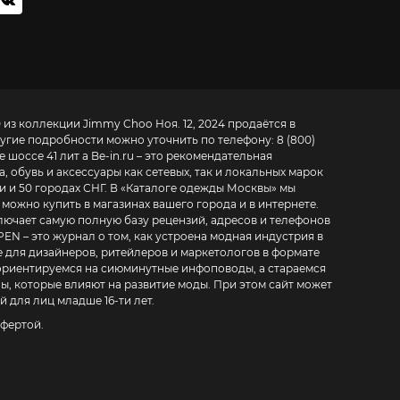
 из коллекции Jimmy Choo Ноя. 12, 2024 продаётся в
другие подробности можно уточнить по телефону:
8 (800)
 шоссе 41 лит а
Be-in.ru – это рекомендательная
 обувь и аксессуары как сетевых, так и локальных марок
 и 50 городах СНГ. В «
Каталоге одежды Москвы
» мы
можно купить в магазинах вашего города и в интернете.
ключает самую полную базу рецензий, адресов и телефонов
гов в формате
 ориентируемся на сиюминутные инфоповоды, а стараемся
, которые влияют на развитие моды. При этом сайт может
 для лиц младше 16-ти лет.
фертой.