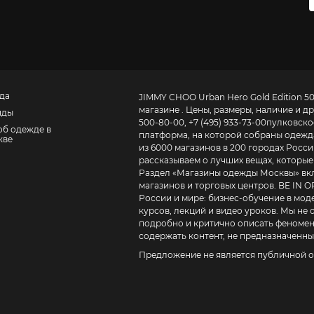
да
JIMMY CHOO Urban Hero Gold Edition 50
магазине . Цены, размеры, наличие и 
нды
500-80-00, +7 (495) 933-73-00
пулковское
об одежде в
платформа, на которой собраны одежда,
кве
из 6000 магазинов в 200 городах России
рассказываем о лучших вещах, которые 
Раздел «
Магазины одежды Москвы
» в
магазинов и торговых центров. BE IN OPEN – это журнал о том, как устроена модная индустрия в
России и мире:
бизнес-обучение в моде для дизайнеров, ритейлеров и маркетоло
курсов, лекций и видео уроков
. Мы не
подробно и критично описать феномены
содержать контент, не предназначенный
Предложение не является публичной о