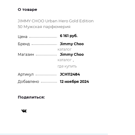
О товаре
JIMMY CHOO Urban Hero Gold Edition
50 Мужская парфюмерия
6 161 руб.
Цена
Бренд
Jimmy Choo
каталог
Магазин
Jimmy Choo
каталог
,
где купить
Артикул
JCH112484
Добавлено
12 ноября 2024
Поделиться: