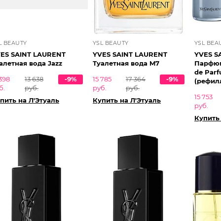
L BEAUTY
YSL BEAUTY
YSL BEA
ES SAINT LAURENT
YVES SAINT LAURENT
YVES S
алетная вода Jazz
Туалетная вода M7
Парфюм
de Par
 398
13 638
-9%
15 785
17 364
-9%
(рефилл
б.
руб.
руб.
руб.
15 753
пить на Л'Этуаль
Купить на Л'Этуаль
руб.
Купить 