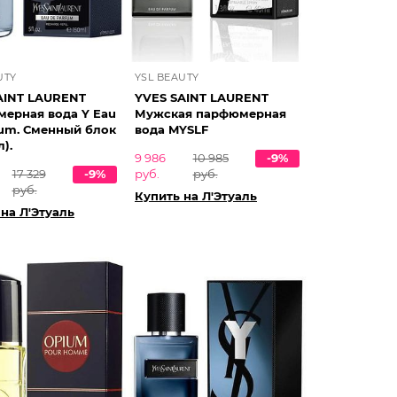
UTY
YSL BEAUTY
AINT LAURENT
YVES SAINT LAURENT
ерная вода Y Eau
Мужская парфюмерная
fum. Сменный блок
вода MYSLF
).
9 986
10 985
-9%
17 329
-9%
руб.
руб.
руб.
Купить на Л'Этуаль
на Л'Этуаль