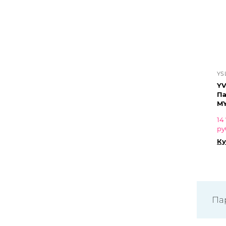
YS
YV
Па
14
ру
Ку
Па