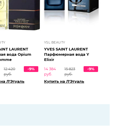
UTY
YSL BEAUTY
AINT LAURENT
YVES SAINT LAURENT
ная вода Opium
Парфюмерная вода Y
Homme
Elixir
12 420
-9%
14 384
15 823
-9%
руб.
руб.
руб.
на Л'Этуаль
Купить на Л'Этуаль