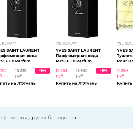
L BEAUTY
YSL BEAUTY
YSL BEA
ES SAINT LAURENT
YVES SAINT LAURENT
YVES S
рфюмерная вода
Парфюмерная вода
Туалет
MYSLF Le Parfum
MYSLF Le Parfum
Pour 
 762
16 239
-9%
12 663
13 930
-9%
11 290
б.
руб.
руб.
руб.
руб.
пить на Л'Этуаль
Купить на Л'Этуаль
Купить 
рфюмерия других брендов
→