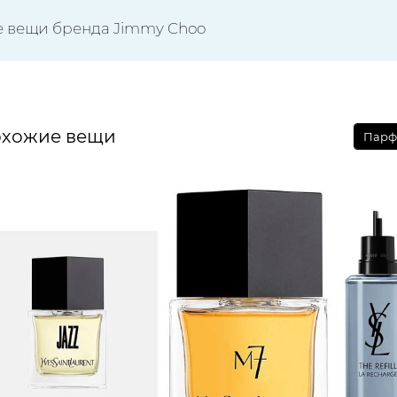
е вещи бренда Jimmy Choo
хожие вещи
Парф