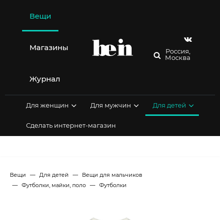
Перейти
к
Вещи
содержимому
Магазины
Россия,
Москва
Журнал
Для женщин
Для мужчин
Для детей
Сделать интернет-магазин
Вещи
Для детей
Вещи для мальчиков
Футболки, майки, поло
Футболки