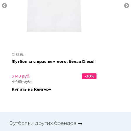
DIESEL
GI
Футболка с красным лого, белая Diesel
Фу
Gi
3 149 руб.
-30%
24
4 499 руб.
Ку
Купить на Кенгуру
Футболки других брендов
→