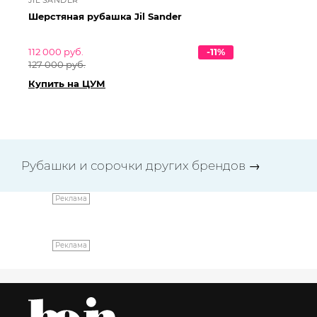
Шерстяная рубашка Jil Sander
Хл
112 000 руб.
-11%
87 
127 000 руб.
99 
Купить на ЦУМ
Ку
Рубашки и сорочки других брендов
→
Реклама
Реклама