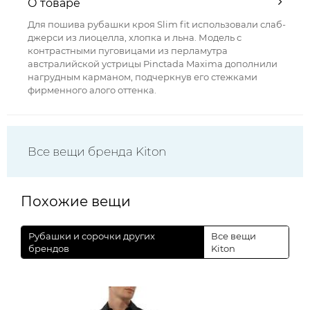
О товаре
Для пошива рубашки кроя Slim fit использовали слаб-
джерси из лиоцелла, хлопка и льна. Модель с
контрастными пуговицами из перламутра
австралийской устрицы Pinctada Maxima дополнили
нагрудным карманом, подчеркнув его стежками
фирменного алого оттенка.
Все вещи бренда Kiton
Похожие вещи
Рубашки и сорочки других
Все вещи
брендов
Kiton