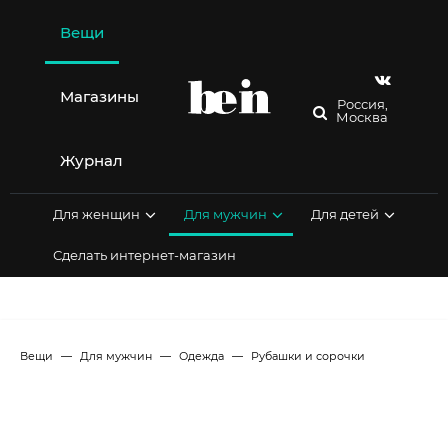
Перейти
к
Вещи
содержимому
Магазины
Россия,
Москва
Журнал
Для женщин
Для мужчин
Для детей
Сделать интернет-магазин
Вещи
Для мужчин
Одежда
Рубашки и сорочки