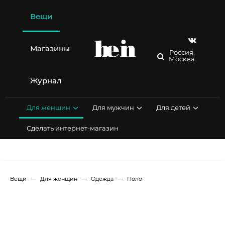
Перейти
к
Вещи
содержимому
Магазины
Россия,
Москва
Журнал
Для женщин
Для мужчин
Для детей
Сделать интернет-магазин
Вещи
Для женщин
Одежда
Поло