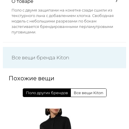
О товаре
Поло с двумя защипами на кокетке сзади сшили из
текстурного льна с добавлением хлопка. Свободная
модель с небольшими разрезами по бокам
застегивается брендированными перламутровыми
пуговицами.
Все вещи бренда Kiton
Похожие вещи
Поло других брендов
Все вещи Kiton