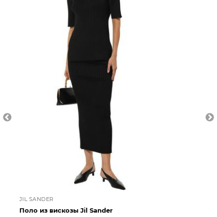
JIL SANDER
WE
Поло из вискозы Jil Sander
По