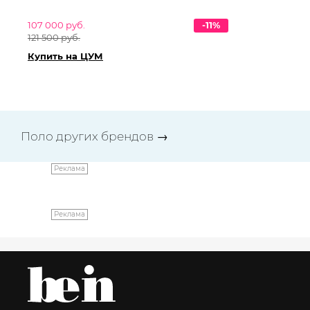
107 000 руб.
-11%
47
121 500 руб.
54 
Купить на ЦУМ
Ку
Поло других брендов
→
Реклама
Реклама