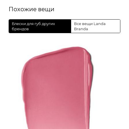
Похожие вещи
Блески для губ других
Все вещи Landa
брендов
Branda