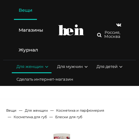
Перейти
к
Вещи
содержимому
Магазины
Россия,
Москва
Журнал
Для женщин
Для мужчин
Для детей
Сделать интернет-магазин
Вещи
Для женщин
Косметика и парфюмерия
Косметика для губ
Блески для губ