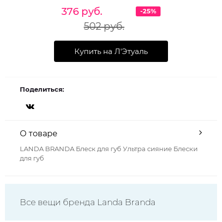
376 руб.
-25%
502 руб.
Купить на Л'Этуаль
Поделиться:
О товаре
LANDA BRANDA Блеск для губ Ультра сияние Блески
для губ
Все вещи бренда Landa Branda