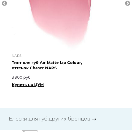
NARS
CL
Тинт для губ Air Matte Lip Colour,
Пи
оттенок Chaser NARS
от
3 900 руб.
3 1
Купить на ЦУМ
Ку
Блески для губ других брендов
→