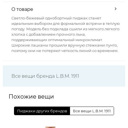
О товаре
Светло-бежевый однобортный пиджак станет
идеальным выбором для формальной встречи в теплую
погоду. Модель без подклада сшили из мягкого легкого
хлопка с добавлением прочного льна,
поддерживающих оптимальный микроклимат.
Широкие лацканы прошили вручную стежками пунто,
поэтому они не потеряют четкость линий со временем.
Все вещи бренда L.B.M. 1911
Похожие вещи
Пиджаки других брендов
Все вещи L.B.M. 1911