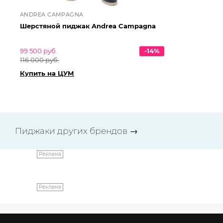
ANDREA CAMPAGNA
AN
Шерстяной пиджак Andrea Campagna
Ше
99 500 руб.
-14%
25
116 000 руб.
28
Купить на ЦУМ
Ку
Пиджаки других брендов
→
Реклама
Реклама