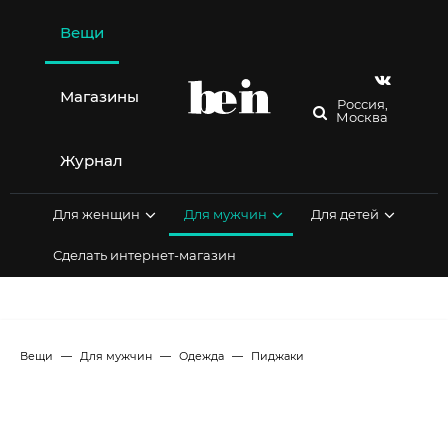
Перейти
к
Вещи
содержимому
Магазины
Россия,
Москва
Журнал
Для женщин
Для мужчин
Для детей
Сделать интернет-магазин
Вещи
Для мужчин
Одежда
Пиджаки