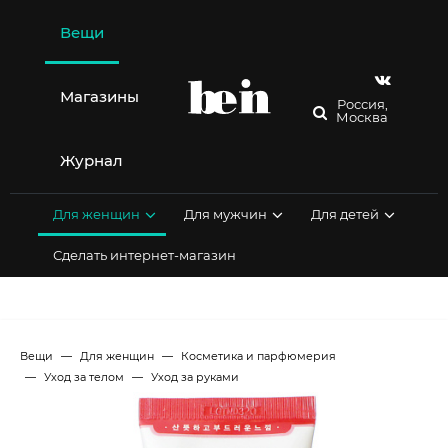
Перейти
к
Вещи
содержимому
Магазины
Россия,
Москва
Журнал
Для женщин
Для мужчин
Для детей
Сделать интернет-магазин
Вещи
Для женщин
Косметика и парфюмерия
Уход за телом
Уход за руками