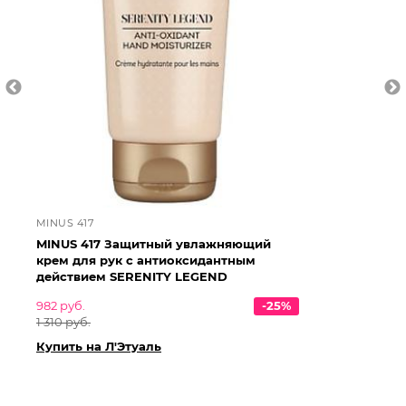
MINUS 417
MI
MINUS 417 Защитный увлажняющий
MI
крем для рук с антиоксидантным
кр
действием SERENITY LEGEND
де
Mo
982 руб.
-25%
1 310 руб.
1 4
1 9
Купить на Л'Этуаль
Ку