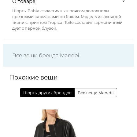
О товаре
Шорты Bahia с эластичным поясом дополнили
врезными карманами по бокам. Модель из льняной
ткани с принтом Tropical Toile составит гармоничный
дуэт с парной блузой.
Все вещи бренда Manebi
Похожие вещи
Шорты других брендов
Все вещи Manebi