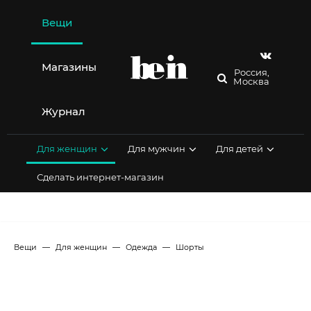
Перейти
к
Вещи
содержимому
Магазины
Россия,
Москва
Журнал
Для женщин
Для мужчин
Для детей
Сделать интернет-магазин
Вещи
Для женщин
Одежда
Шорты