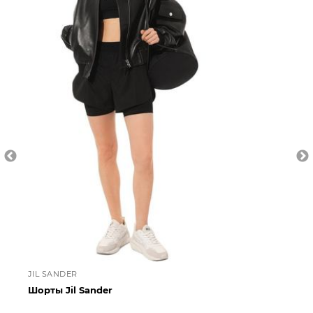
JIL SANDER
DI
Шорты Jil Sander
Хл