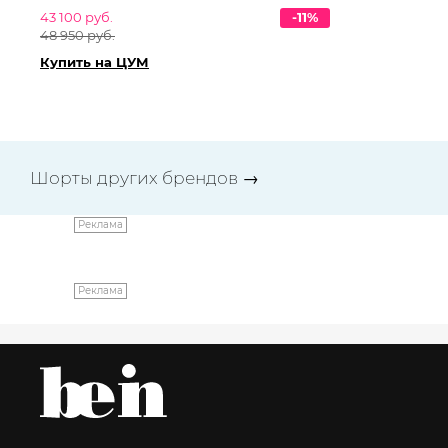
43 100 руб.
-11%
97
48 950 руб.
111
Купить на ЦУМ
Ку
Шорты других брендов
→
Реклама
Реклама