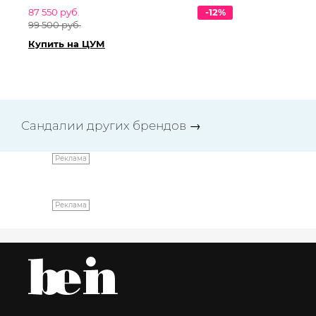
87 550 руб.
-12%
95
99 500 руб.
10
Купить на ЦУМ
Ку
Сандалии других брендов
→
Реклама
Реклама