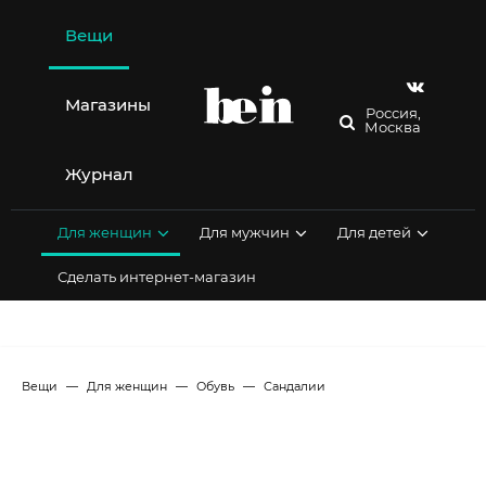
Перейти
к
Вещи
содержимому
Магазины
Россия,
Москва
Журнал
Для женщин
Для мужчин
Для детей
Сделать интернет-магазин
Вещи
Для женщин
Обувь
Сандалии