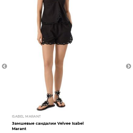
ISABEL MARANT
GI
Замшевые сандалии Velvee Isabel
За
Marant
Ro