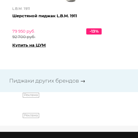
L.B.M. 1911
L.B
Шерстяной пиджак L.B.M. 1911
Ше
79 950 руб.
-13%
95
92 700 руб.
10
Купить на ЦУМ
Ку
Пиджаки других брендов
→
Реклама
Реклама