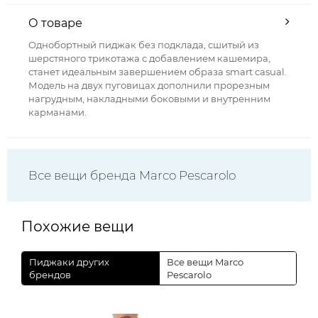
О товаре
Однобортный пиджак без подклада, сшитый из
шерстяного трикотажа с добавлением кашемира,
станет идеальным завершением образа smart casual.
Модель на двух пуговицах дополнили прорезным
нагрудным, накладными боковыми и внутренним
карманами.
Все вещи бренда Marco Pescarolo
Похожие вещи
Пиджаки других
Все вещи Marco
брендов
Pescarolo