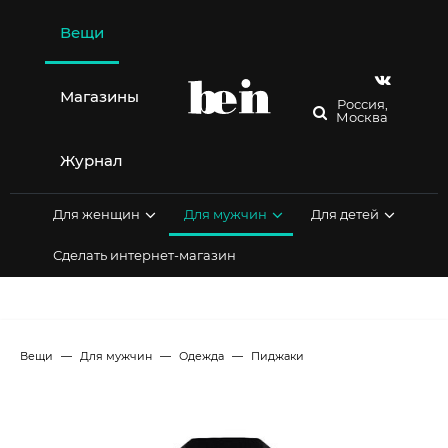
Перейти
к
Вещи
содержимому
Магазины
Россия,
Москва
Журнал
Для женщин
Для мужчин
Для детей
Сделать интернет-магазин
Вещи
Для мужчин
Одежда
Пиджаки