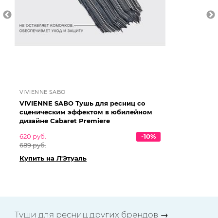
VIVIENNE SABO
LU
VIVIENNE SABO Тушь для ресниц со
LU
сценическим эффектом в юбилейном
эф
дизайне Cabaret Premiere
37
620 руб.
-10%
62
689 руб.
Ку
Купить на Л'Этуаль
Туши для ресниц других брендов
→