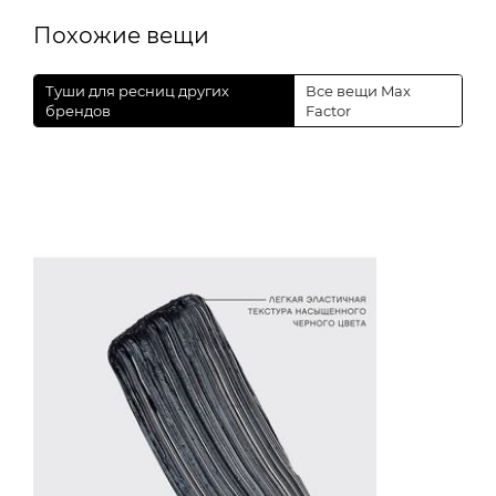
Похожие вещи
Туши для ресниц других
Все вещи Max
брендов
Factor