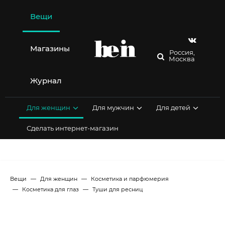
Перейти
к
Вещи
содержимому
Магазины
Россия,
Москва
Журнал
Для женщин
Для мужчин
Для детей
Сделать интернет-магазин
Вещи
Для женщин
Косметика и парфюмерия
Косметика для глаз
Туши для ресниц