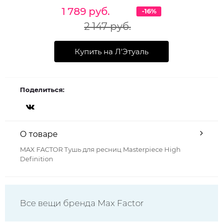
1 789 руб.
-16%
2 147 руб.
Купить на Л'Этуаль
Поделиться:
О товаре
MAX FACTOR Тушь для ресниц Masterpiece High
Definition
Все вещи бренда Max Factor