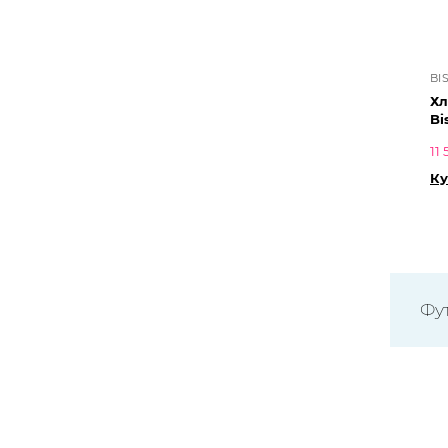
BI
Хл
Bi
11
Ку
Фу