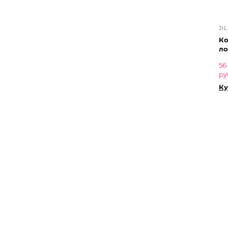
JI
Ко
ло
56
ру
Ку