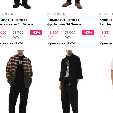
L SANDER
JIL SANDER
JIL SAN
мплект из трех
Комплект из трех
Хлопков
нгсливов Jil Sander
футболок Jil Sander
Sander
 050
63 700
-12%
49 950
57 600
-13%
48 350
б.
руб.
руб.
руб.
руб.
пить на ЦУМ
Купить на ЦУМ
Купить