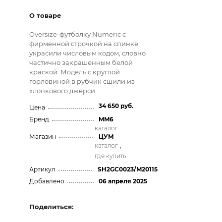
О товаре
Oversize-футболку Numeric с
фирменной строчкой на спинке
украсили числовым кодом, словно
частично закрашенным белой
краской. Модель с круглой
горловиной в рубчик сшили из
хлопкового джерси.
34 650 руб.
Цена
Бренд
MM6
каталог
Магазин
ЦУМ
каталог
,
где купить
Артикул
SH2GC0023/M20115
Добавлено
06 апреля 2025
Поделиться: