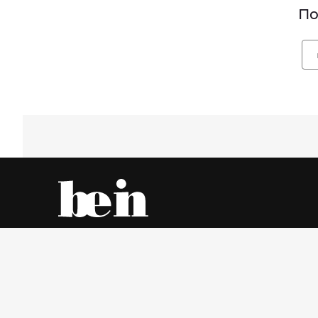
По
Все об одежде – онлайн и в магазинах города
Суббота, 8 Август 2026 г.
© www.be-in.ru. 2006 – 2026