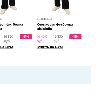
IO
BISIBIGLIO
вая футболка
Хлопковая футболка
io
Bisibiglio
16 350
-11%
14 400
16 350
-11%
руб.
руб.
руб.
 на ЦУМ
Купить на ЦУМ