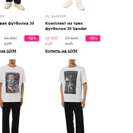
DER
JIL SANDER
ая футболка Jil
Комплект из трех
футболок Jil Sander
54 950
-12%
49 950
57 600
-13%
руб.
руб.
руб.
 на ЦУМ
Купить на ЦУМ