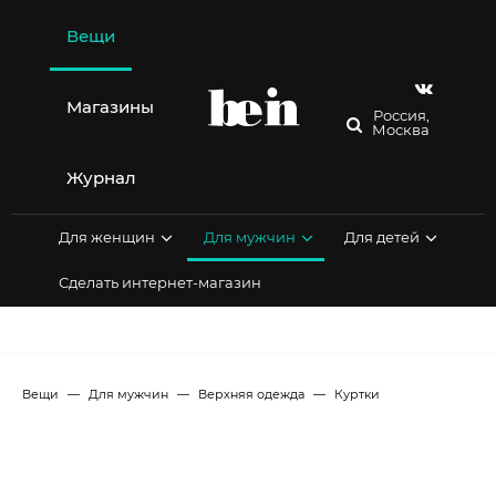
Перейти
к
Вещи
содержимому
Магазины
Россия,
Москва
Журнал
Для женщин
Для мужчин
Для детей
Сделать интернет-магазин
Вещи
Для мужчин
Верхняя одежда
Куртки