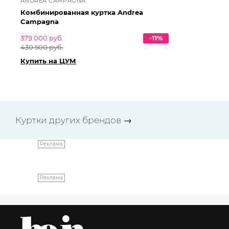
ANDREA CAMPAGNA
AN
Комбинированная куртка Andrea
Ко
Campagna
Ca
379 000 руб.
-11%
37
430 500 руб.
43
Купить на ЦУМ
Ку
Куртки других брендов
→
Реклама
Реклама