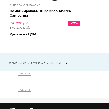
ANDREA CAMPAGNA
AN
Комбинированный бомбер Andrea
Ко
Campagna
Ca
326 000 руб.
-12%
32
370 500 руб.
37
Купить на ЦУМ
Ку
Бомберы других брендов
→
Реклама
Реклама