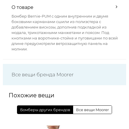
О товаре
Бомбер Bernie-PUM с одним внутренним и двумя
боковыми карманами сшили из полиэстера с
добавлением вискозы, дополнив подкладкой из
модала, трикотажными манжетами и поясом. Под
кнопками на воротнике-стойке и пуговицами по всей
длине предусмотрели ветрозащитную панель на
молнии.
Все вещи бренда Moorer
Похожие вещи
Бомберы других брендов
Все вещи Moorer