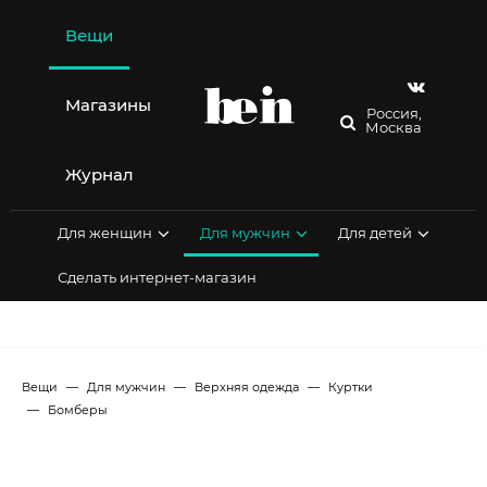
Перейти
к
Вещи
содержимому
Магазины
Россия,
Москва
Журнал
Для женщин
Для мужчин
Для детей
Сделать интернет-магазин
Вещи
Для мужчин
Верхняя одежда
Куртки
Бомберы