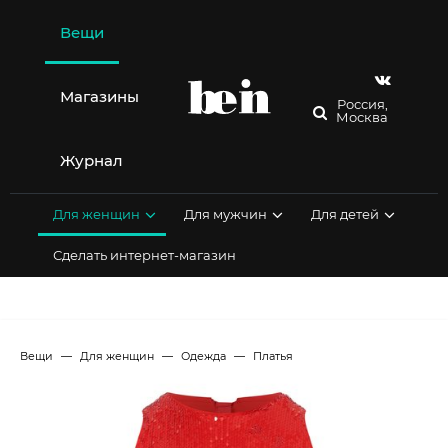
Перейти
к
Вещи
содержимому
Магазины
Россия,
Москва
Журнал
Для женщин
Для мужчин
Для детей
Сделать интернет-магазин
Вещи
Для женщин
Одежда
Платья