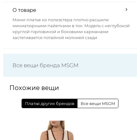
О товаре
Мини-платье из полиэстера плотно расшили
миниатюрными пайетками в тон. Модель с неглубокой
круглой горловиной и боковыми карманами
застегивается потайной молнией сзади.
Все вещи бренда MSGM
Похожие вещи
Платья других брендов
Все вещи MSGM