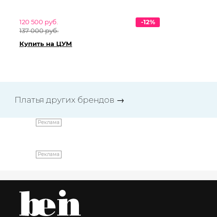
120 500 руб.
-12%
26
137 000 руб.
29
Купить на ЦУМ
Ку
Платья других брендов
→
Реклама
Реклама