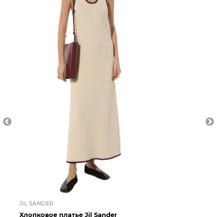
JIL SANDER
DI
Хлопковое платье Jil Sander
Пл