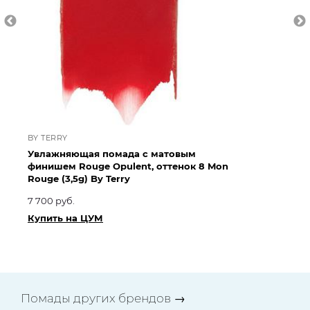
BY TERRY
BY
Увлажняющая помада с матовым
Ув
финишем Rouge Opulent, оттенок 8 Mon
фи
Rouge (3,5g) By Terry
Co
7 700 руб.
7 
Купить на ЦУМ
Ку
Помады других брендов
→