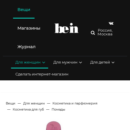
Перейти
к
Вещи
содержимому
Магазины
Россия,
Москва
Журнал
Для женщин
Для мужчин
Для детей
Сделать интернет-магазин
Вещи
Для женщин
Косметика и парфюмерия
Косметика для губ
Помады