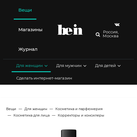
Перейти
к
Вещи
содержимому
Магазины
Россия,
Москва
Журнал
Для женщин
Для мужчин
Для детей
Сделать интернет-магазин
Вещи
Для женщин
Косметика и парфюмерия
Косметика для лица
Корректоры и консилеры