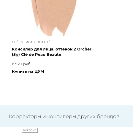
CLÉ DE PEAU BEAUTÉ
CL
Консилер для лица, оттенок 2 Orcher
Ко
(5g) Clé de Peau Beauté
Cl
6 920 руб.
6 9
Купить на ЦУМ
Ку
Корректоры и консилеры других брендов
→
Реклама