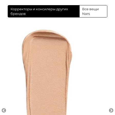
Корректоры и консилеры других
Все вещи
брендов
Nars