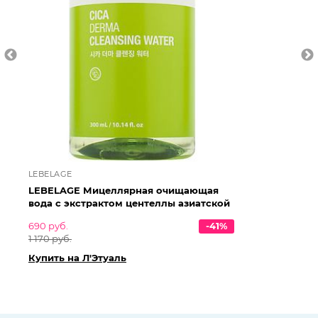
LEBELAGE
LA
LEBELAGE Мицеллярная очищающая
LA
вода с экстрактом центеллы азиатской
Mi
690 руб.
-41%
24
1 170 руб.
49
Купить на Л'Этуаль
Ку