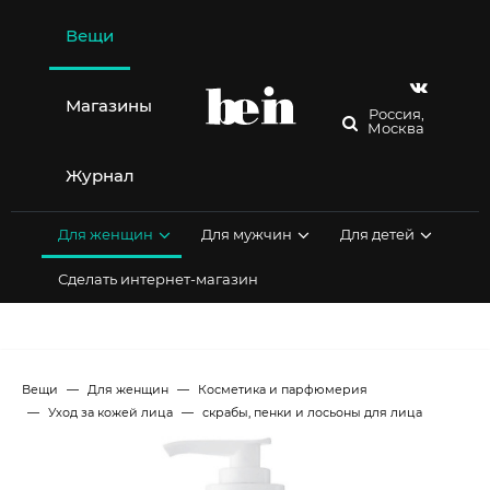
Перейти
к
Вещи
содержимому
Магазины
Россия,
Москва
Журнал
Для женщин
Для мужчин
Для детей
Сделать интернет-магазин
Вещи
Для женщин
Косметика и парфюмерия
Уход за кожей лица
скрабы, пенки и лосьоны для лица