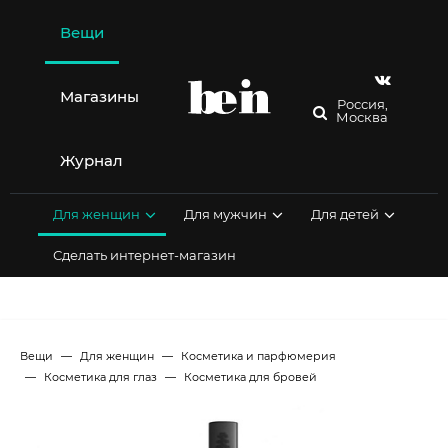
Перейти
к
Вещи
содержимому
Магазины
Россия,
Москва
Журнал
Для женщин
Для мужчин
Для детей
Сделать интернет-магазин
Вещи
Для женщин
Косметика и парфюмерия
Косметика для глаз
Косметика для бровей