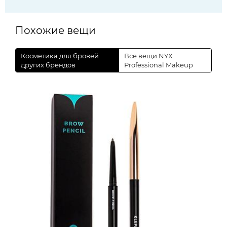
Похожие вещи
Косметика для бровей
Все вещи NYX
других брендов
Professional Makeup