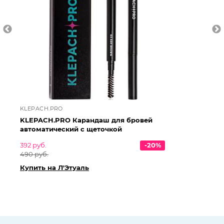
KLEPACH.PRO
KL
KLEPACH.PRO Карандаш для бровей
KL
автоматический с щеточкой
ав
392 руб.
-20%
392
490 руб.
49
Купить на Л'Этуаль
Ку