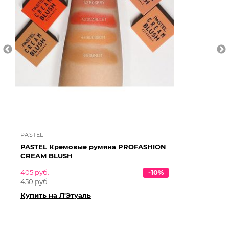
PASTEL
VI
PASTEL Кремовые румяна PROFASHION
VI
CREAM BLUSH
Fr
405 руб.
-10%
57
450 руб.
63
Купить на Л'Этуаль
Ку