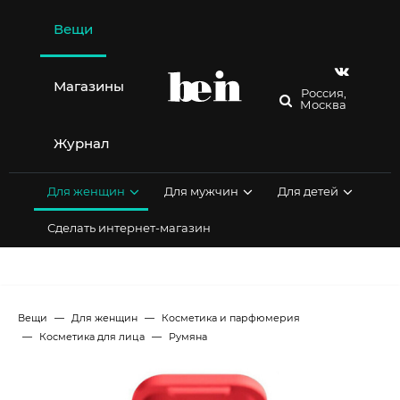
Перейти
к
Вещи
содержимому
Магазины
Россия,
Москва
Журнал
Для женщин
Для мужчин
Для детей
Сделать интернет-магазин
Вещи
Для женщин
Косметика и парфюмерия
Косметика для лица
Румяна