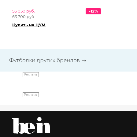
56 050 руб.
-12%
49
63 700 руб.
57
Купить на ЦУМ
Ку
Футболки других брендов
→
Реклама
Реклама