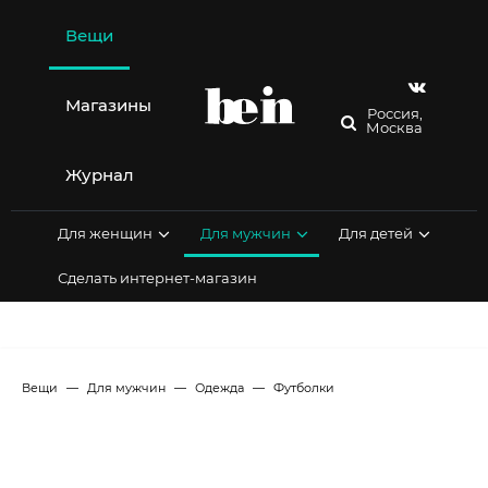
Перейти
к
Вещи
содержимому
Магазины
Россия,
Москва
Журнал
Для женщин
Для мужчин
Для детей
Сделать интернет-магазин
Вещи
Для мужчин
Одежда
Футболки