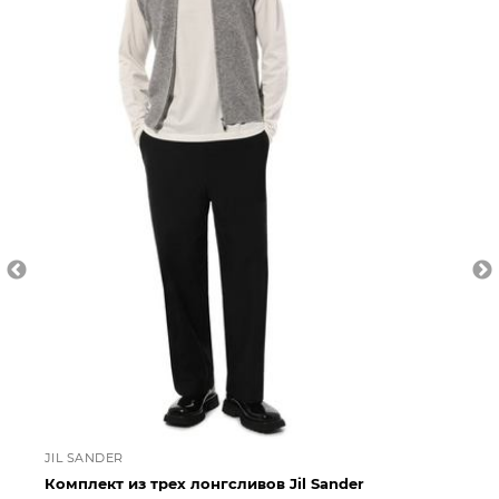
JIL SANDER
JI
Комплект из трех лонгсливов Jil Sander
Ко