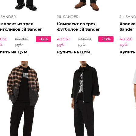
L SANDER
JIL SANDER
JIL SAN
мплект из трех
Комплект из трех
Хлопков
нгсливов Jil Sander
футболок Jil Sander
Sander
 050
63 700
-12%
49 950
57 600
-13%
48 350
б.
руб.
руб.
руб.
руб.
пить на ЦУМ
Купить на ЦУМ
Купить