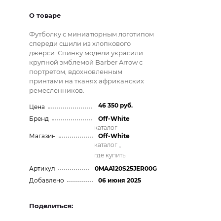
О товаре
Футболку с миниатюрным логотипом
спереди сшили из хлопкового
джерси. Спинку модели украсили
крупной эмблемой Barber Arrow с
портретом, вдохновленным
принтами на тканях африканских
ремесленников.
46 350 руб.
Цена
Бренд
Off-White
каталог
Магазин
Off-White
каталог
,
где купить
Артикул
0MAA120S25JER00G
Добавлено
06 июня 2025
Поделиться: