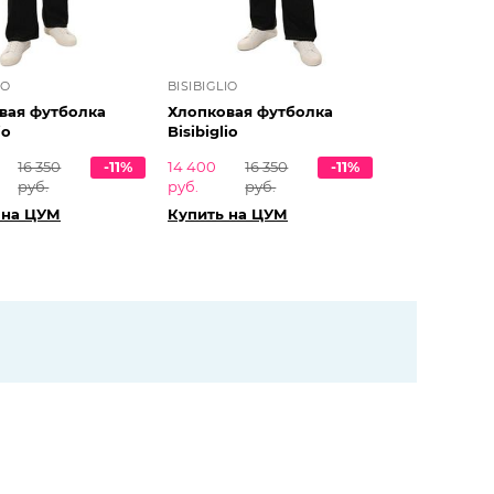
IO
BISIBIGLIO
вая футболка
Хлопковая футболка
io
Bisibiglio
16 350
-11%
14 400
16 350
-11%
руб.
руб.
руб.
 на ЦУМ
Купить на ЦУМ