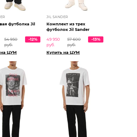
DER
JIL SANDER
ая футболка Jil
Комплект из трех
футболок Jil Sander
54 950
-12%
49 950
57 600
-13%
руб.
руб.
руб.
 на ЦУМ
Купить на ЦУМ