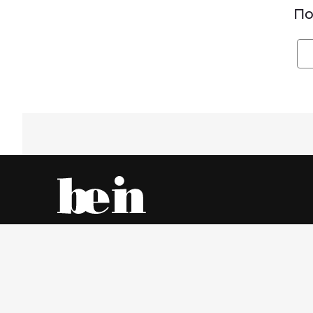
По
Все об одежде – онлайн и в магазинах города
Четверг, 6 Август 2026 г.
© www.be-in.ru. 2006 – 2026