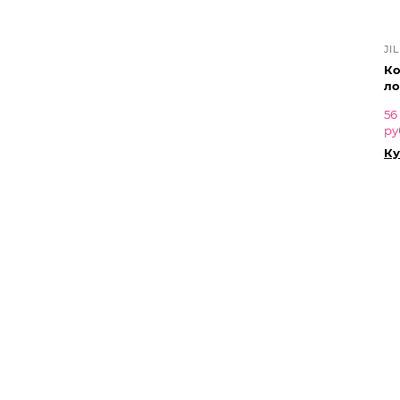
JI
Ко
ло
56
ру
Ку