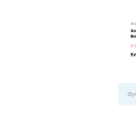
BI
Хл
Bi
11
Ку
Фу