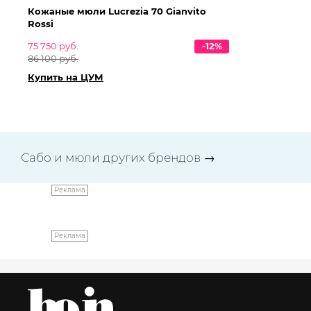
Кожаные мюли Lucrezia 70 Gianvito
Ре
Rossi
Ba
75 750 руб.
-12%
65
86 100 руб.
74
Купить на ЦУМ
Ку
Сабо и мюли других брендов
→
Реклама
Реклама