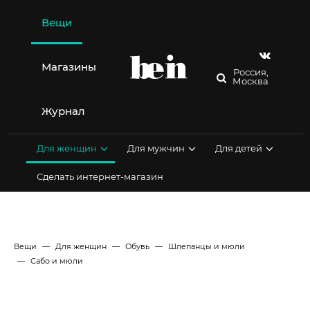
Перейти
к
Вещи
содержимому
Магазины
Россия,
Москва
Журнал
Для женщин
Для мужчин
Для детей
Сделать интернет-магазин
Вещи
Для женщин
Обувь
Шлепанцы и мюли
Сабо и мюли