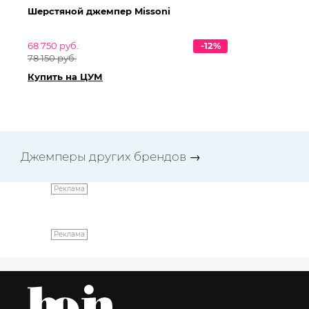
Шерстяной джемпер Missoni
Ше
68 750 руб.
-12%
68
78 150 руб.
78 
Купить на ЦУМ
Ку
Джемперы других брендов
→
Реклама
Реклама