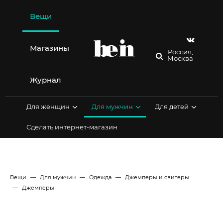
Перейти
к
Вещи
содержимому
Магазины
Россия,
Москва
Журнал
Для женщин
Для мужчин
Для детей
Сделать интернет-магазин
Вещи
Для мужчин
Одежда
Джемперы и свитеры
Джемперы