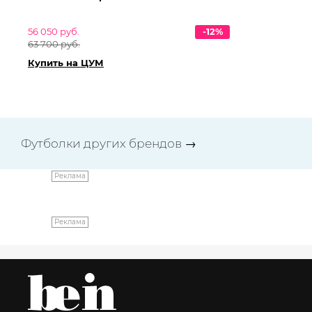
56 050 руб.
-12%
49
63 700 руб.
57
Купить на ЦУМ
Ку
Футболки других брендов
→
Реклама
Реклама