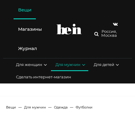
Перейти
к
Вещи
содержимому
Магазины
Россия,
Москва
Журнал
Для женщин
Для мужчин
Для детей
Сделать интернет-магазин
Вещи
Для мужчин
Одежда
Футболки