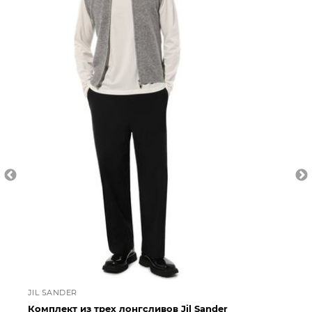
JIL SANDER
JI
Комплект из трех лонгсливов Jil Sander
Ко