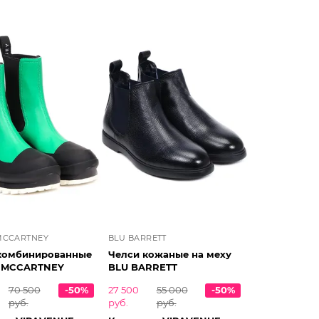
MCCARTNEY
BLU BARRETT
комбинированные
Челси кожаные на меху
 MCCARTNEY
BLU BARRETT
70 500
-50%
27 500
55 000
-50%
руб.
руб.
руб.