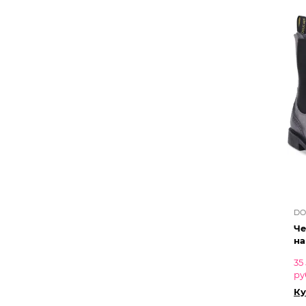
DO
Че
на
35
ру
Ку