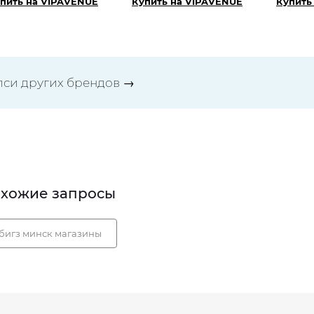
пить на VIPAVENUE
Купить на VIPAVENUE
Купить
лси других брендов
→
хожие запросы
бигз минск магазины