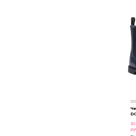
DO
Че
D
30
ру