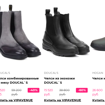
UCAL'S
DOUCAL'S
HOGAN
лси комбинированные
Челси из экокожи
Челси 
 меху DOUCAL`S
DOUCAL`S
 520
59 200
-40%
15 520
38 800
-60%
26 600
б.
руб.
руб.
руб.
руб.
пить на VIPAVENUE
Купить на VIPAVENUE
Купить