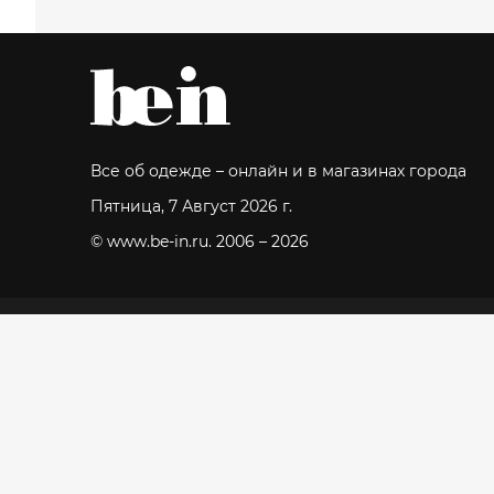
Все об одежде – онлайн и в магазинах города
Пятница, 7 Август 2026 г.
© www.be-in.ru. 2006 – 2026
О проекте Be-in.ru
Лукбуки
Горо
О проекте Beinopen
Покупки
Бре
Команда и контакты
Практика
Все 
Мос
F.A.Q.
Glocalabel.com
Доставка, оплата, возврат
Магазины для
дома
Политика
конфиденциальности