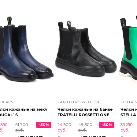
UCAL'S
FRATELLI ROSSETTI ONE
STELLA 
лси кожаные на меху
Челси кожаные на байке
Челси 
OUCAL`S
FRATELLI ROSSETTI ONE
STELLA
 850
61 700
-50%
24 900
49 800
-50%
35 250
б.
руб.
руб.
руб.
руб.