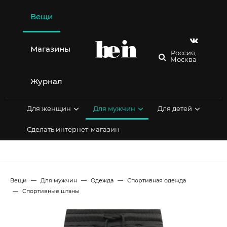
Перейти
к
Вещи
содержимому
Магазины
Россия,
Москва
Журнал
Для женщин
Для мужчин
Для детей
Сделать интернет-магазин
Вещи
Для мужчин
Одежда
Спортивная одежда
Спортивные штаны