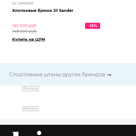
JIL SANDER
JI
Хлопковые брюки Jil Sander
Хл
130 000 руб.
-12%
76
148 000 руб.
86
Купить на ЦУМ
Ку
Спортивные штаны других брендов
→
Реклама
Реклама