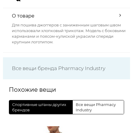
О товаре
Для пошива джоггеров с заниженным шаговым швом
использовали хлопковый трикотаж. Модель с боковыми
карманами и поясом-кулиской украсили спереди
крупным логотипом.
Все вещи бренда Pharmacy Industry
Похожие вещи
Спортивные штаны других
Все вещи Pharmacy
брендов
Industry