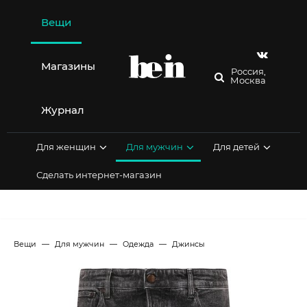
Перейти
к
Вещи
содержимому
Магазины
Россия,
Москва
Журнал
Для женщин
Для мужчин
Для детей
Сделать интернет-магазин
Вещи
Для мужчин
Одежда
Джинсы