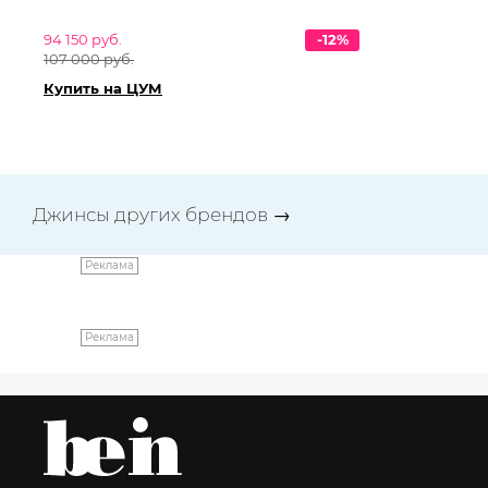
94 150 руб.
-12%
84 
107 000 руб.
95 
Купить на ЦУМ
Ку
Джинсы других брендов
→
Реклама
Реклама