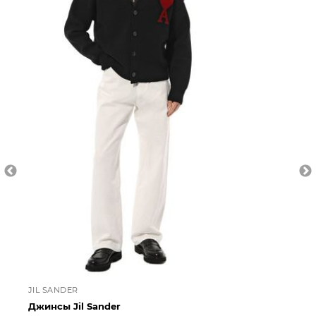
JIL SANDER
JI
Джинсы Jil Sander
Дж