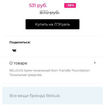
531 руб.
-38%
870 руб.
Купить на Л'Этуаль
Поделиться:
О товаре
RELOUIS Крем тональный Non-Transfer Foundation
Тональные средства
Все вещи бренда Relouis