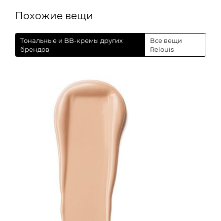
Похожие вещи
Тональные и BB-кремы других
Все вещи
брендов
Relouis