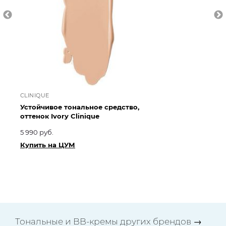
CLINIQUE
CL
Устойчивое тональное средство,
То
оттенок Ivory Clinique
ко
Cl
5 990 руб.
5 
Купить на ЦУМ
Ку
Тональные и BB-кремы других брендов
→