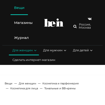
Перейти
к
Вещи
содержимому
Магазины
Россия,
Москва
Журнал
Для женщин
Для мужчин
Для детей
Сделать интернет-магазин
Вещи
Для женщин
Косметика и парфюмерия
Косметика для лица
Тональные и BB-кремы